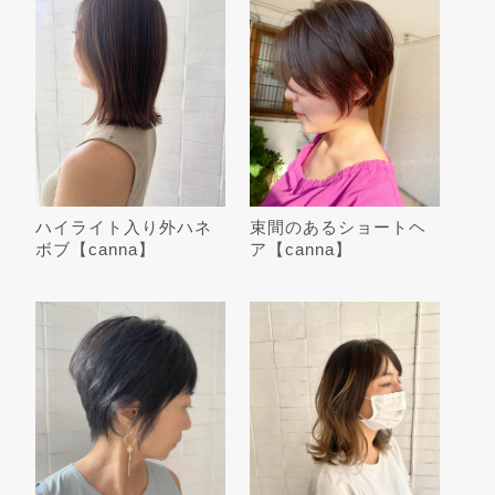
ハイライト入り外ハネ
束間のあるショートヘ
ボブ︎【canna】
ア︎【canna】