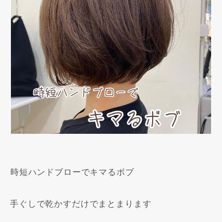
️時短ハンドブローでキマるボブ️
手ぐしで乾かすだけでまとまります️