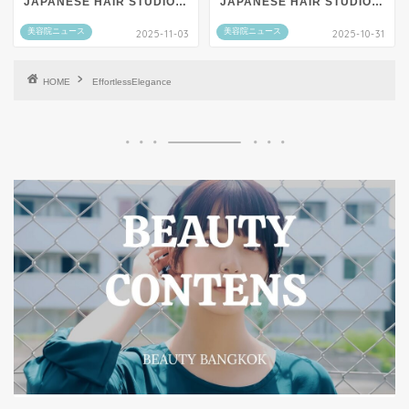
JAPANESE HAIR STUDIO
JAPANESE HAIR STUDIO
by AKI】
by AKI】
美容院ニュース
美容院ニュース
2025-11-03
2025-10-31
HOME
EffortlessElegance