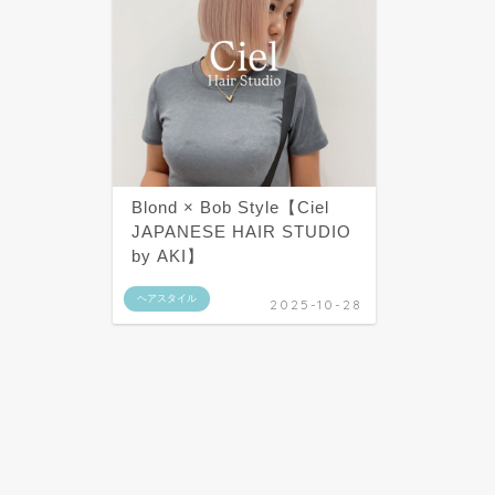
Blond × Bob Style【Ciel
JAPANESE HAIR STUDIO
by AKI】
ヘアスタイル
2025-10-28