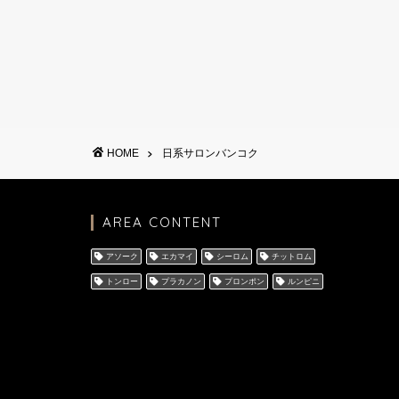
HOME
日系サロンバンコク
AREA CONTENT
アソーク
エカマイ
シーロム
チットロム
トンロー
プラカノン
プロンポン
ルンピニ