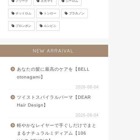
アソーク
エカマイ
シーロム
チットロム
トンロー
プラカノン
プロンポン
ルンピニ
NEW ARRAIVAL
あなたの髪に最高のケアを【BELL
otonagami】
2026-08-04
ツイストスパイラルパーマ【DEAR
Hair Design】
2026-08-04
軽やかなレイヤーで手ぐしだけでまと
まるナチュラルミディアム【106