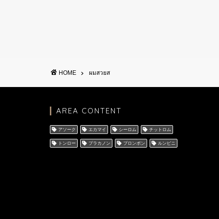
HOME
ผมสวยส
AREA CONTENT
アソーク
エカマイ
シーロム
チットロム
トンロー
プラカノン
プロンポン
ルンピニ