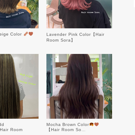
eige Color
Lavender Pink Color【Hair
Room Sora】
dd
Mocha Brown Color
Hair Room
【Hair Room So…