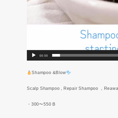
00:00
Shampoo &Blow
Scalp Shampoo , Repair Shampoo ，Reawa
・300〜550 B