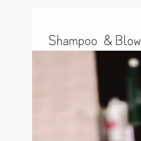
動
画
プ
レ
ー
ヤ
ー