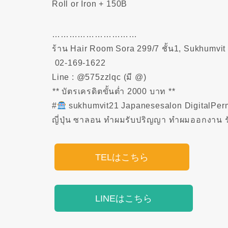
Roll or Iron + 150B
…………………………
ร้าน Hair Room Sora 299/7 ชั้น1, Sukhumvit
️ 02-169-1622
Line : @575zzlqc (มี @)
️** บัตรเครดิตขั้นต่ำ 2000 บาท **
#
sukhumvit21 Japanesesalon Digita
ญี่ปุ่น ซาลอน ทำผมรับปริญญา ทำผมออกงาน รั
TELはこちら
LINEはこちら