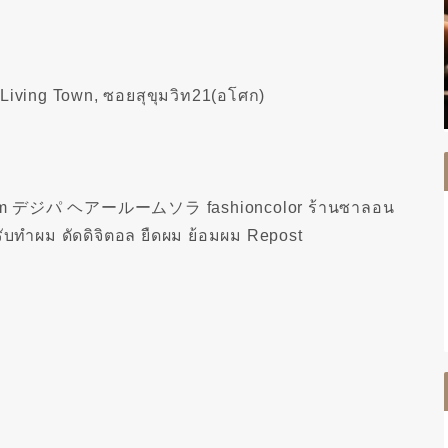
 Living Town, ซอยสุขุมวิท21(อโศก)
lPerm デジパ ヘアールームソラ fashioncolor ร้านซาลอน
บทำผม ดัดดิจิตอล ยืดผม ย้อมผม Repost