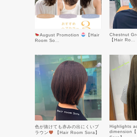
Chestnut Gr
August Promotion
【Hair
【Hair Ro…
Room So…
Highlights a
色が抜けても赤みの出にくいブ
dimension【
ラウン
【Hair Room Sora】