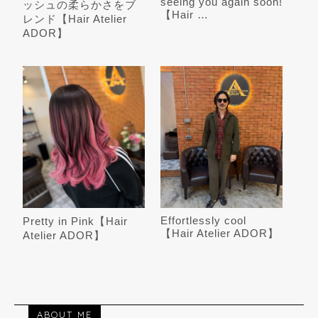
seeing you again soon!
ッシュの柔らかさをブ
【Hair …
レンド【Hair Atelier
ADOR】
Effortlessly cool
Pretty in Pink【Hair
【Hair Atelier ADOR】
Atelier ADOR】
ABOUT ME