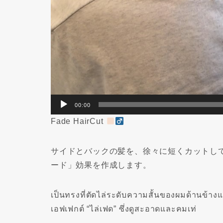
00:00
Fade HairCut
サイドとバックの髪を、徐々に短くカットし
ード」効果を作成します。
เป็นทรงที่ตัดไล่ระดับความสั้นของผมด้านข้างแ
เอฟเฟกต์ “ไล่เฟด” ซึ่งดูสะอาดและคมเท่