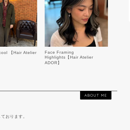
Face Framing
 cool 【Hair Atelier
Highlights【Hair Atelier
ADOR】
ABOUT ME
しております。