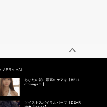
W ARRAIVAL
あなたの髪に最高のケアを【BELL
otonagami】
ツイストスパイラルパーマ【DEAR
Hair Design】