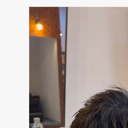
動
画
プ
レ
ー
ヤ
ー