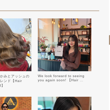
We look forward to seeing
かみとアッシュの
you again soon! 【Hair …
ンド【Hair
OR】