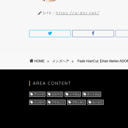
https://a-dor.net/
SITE：
HOME
メンズヘア
Fade HairCut【Hair Atelier AD
AREA CONTENT
アソーク
エカマイ
シーロム
チットロム
トンロー
プラカノン
プロンポン
ルンピニ