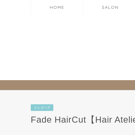
HOME
SALON
メンズヘア
Fade HairCut【Hair Ate