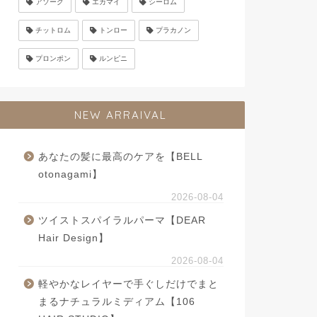
アソーク
エカマイ
シーロム
チットロム
トンロー
プラカノン
プロンポン
ルンピニ
NEW ARRAIVAL
あなたの髪に最高のケアを【BELL
otonagami】
2026-08-04
ツイストスパイラルパーマ【DEAR
Hair Design】
2026-08-04
軽やかなレイヤーで手ぐしだけでまと
まるナチュラルミディアム【106