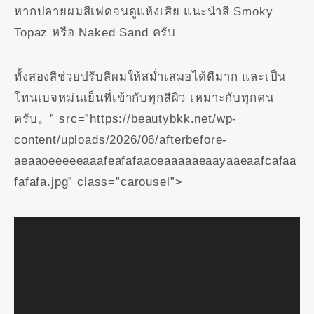
หากปลายผมสีเฟดจนดูแห้งเสีย แนะนำสี Smoky
Topaz หรือ Naked Sand ครับ
ทั้งสองสีช่วยปรับสีผมให้สม่ำเสมอได้ดีมาก และเป็น
โทนเบจหม่นเย็นที่เข้ากับทุกสีผิว เหมาะกับทุกคน
ครับ。” src=”https://beautybkk.net/wp-
content/uploads/2026/06/afterbefore-
aeaaoeeeeeaaafeafafaaoeaaaaaeaayaaeaafcafaa
fafafa.jpg” class=”carousel”>
動
動
画
画
プ
プ
レ
レ
ー
ー
ヤ
ヤ