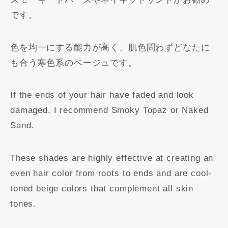
です。
色を均一にする能力が高く、肌色問わずどなたに
も合う寒色系のベージュです。
If the ends of your hair have faded and look
damaged, I recommend Smoky Topaz or Naked
Sand.
These shades are highly effective at creating an
even hair color from roots to ends and are cool-
toned beige colors that complement all skin
tones.