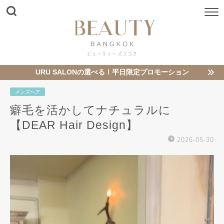
URU SALONの選べる！平日限定プロモーション
メンズヘア
癖毛を活かしてナチュラルに️
【DEAR Hair Design】
2026-05-30
動
画
プ
レ
ー
ヤ