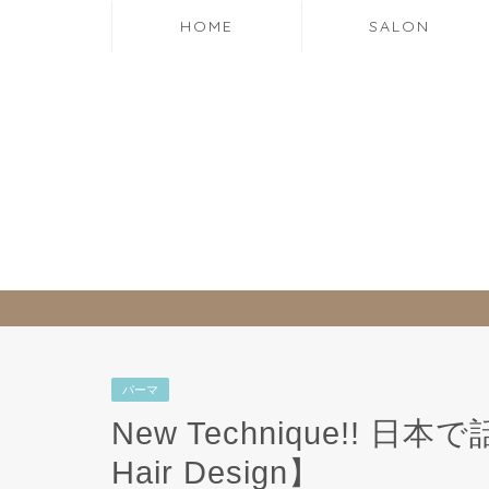
HOME
SALON
パーマ
New Technique!! 日本で
Hair Design】