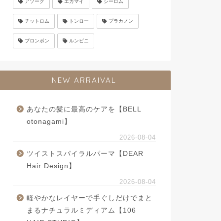
アソーク
エカマイ
シーロム
チットロム
トンロー
プラカノン
プロンポン
ルンピニ
NEW ARRAIVAL
あなたの髪に最高のケアを【BELL
otonagami】
2026-08-04
ツイストスパイラルパーマ【DEAR
Hair Design】
2026-08-04
軽やかなレイヤーで手ぐしだけでまと
まるナチュラルミディアム【106