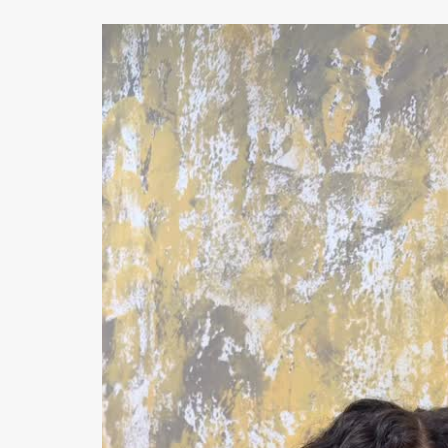
動
画
プ
レ
ー
ヤ
ー