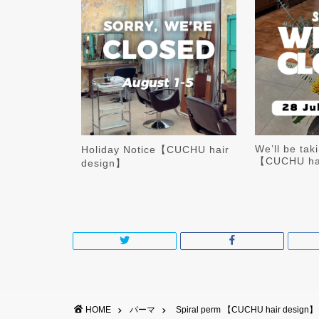
We’ll be tak
Holiday Notice【CUCHU hair
【CUCHU hai
design】
HOME
パーマ
Spiral perm 【CUCHU hair design】