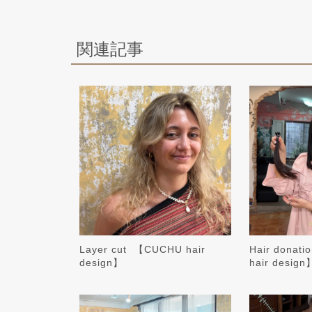
関連記事
Layer cut ️ 【CUCHU hair
Hair donati
design】
hair design