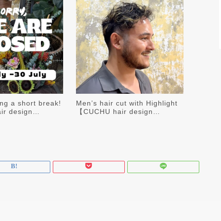
ing a short break!
Men’s hair cut with Highlight
r design…
【CUCHU hair design…