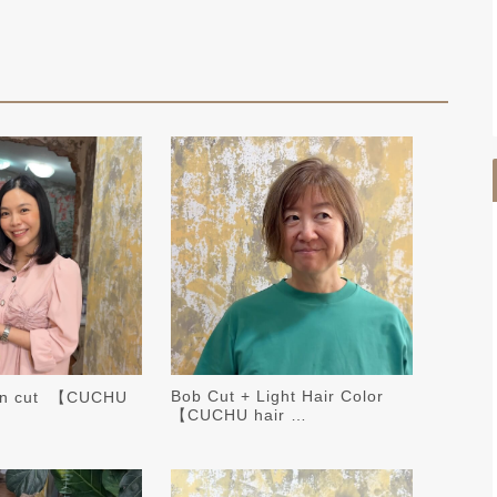
Bob Cut + Light Hair Color ️
on cut ️ 【CUCHU
【CUCHU hair …
】