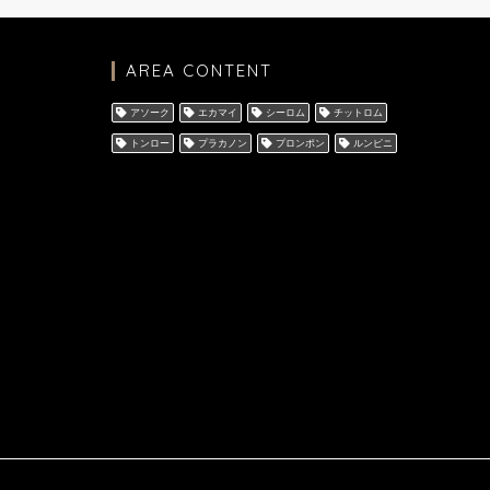
AREA CONTENT
アソーク
エカマイ
シーロム
チットロム
トンロー
プラカノン
プロンポン
ルンピニ