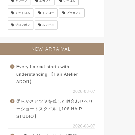
アソーク
エカマイ
シーロム
チットロム
トンロー
プラカノン
プロンポン
ルンピニ
NEW ARRAIVAL
Every haircut starts with
understanding 【Hair Atelier
ADOR】
2026-08-07
柔らかさとツヤを残した似合わせベリ
ーショートスタイル【106 HAIR
STUDIO】
2026-08-07