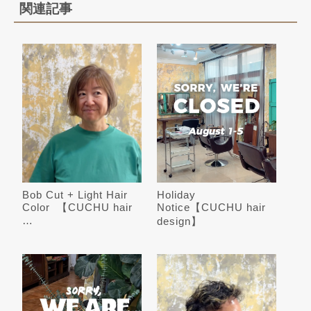
関連記事
Bob Cut + Light Hair
Holiday
Color ️ 【CUCHU hair
Notice【CUCHU hair
…
design】