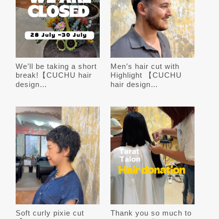
We’ll be taking a short
Men’s hair cut with
break!【CUCHU hair
Highlight 【CUCHU
design…
hair design…
Soft curly pixie cut
Thank you so much to