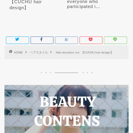
everyone who
【CUCHU hair
participated i…
design】
HOME
ヘアスタイル
Hair donation cut ️ 【CUCHU hair design】