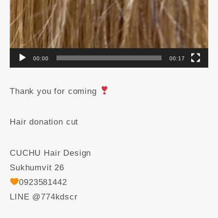
00:00
00:17
Thank you for coming
Hair donation cut ️
CUCHU Hair Design
Sukhumvit 26
0923581442
LINE @774kdscr