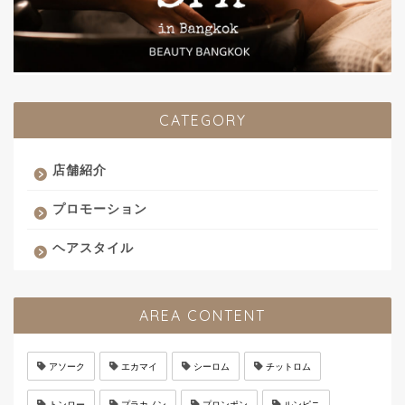
CATEGORY
店舗紹介
プロモーション
ヘアスタイル
AREA CONTENT
アソーク
エカマイ
シーロム
チットロム
トンロー
プラカノン
プロンポン
ルンピニ