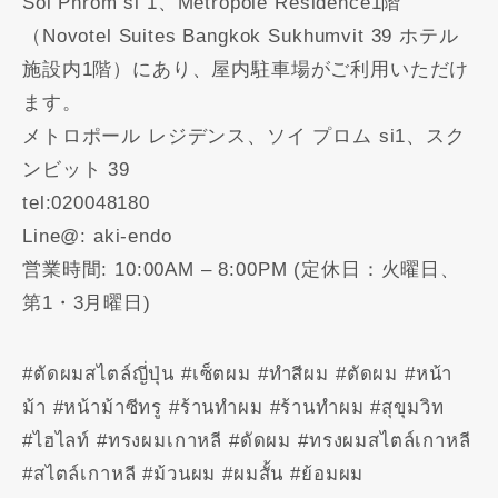
Soi Phrom si 1、Metropole Residence1階
（Novotel Suites Bangkok Sukhumvit 39 ホテル
施設内1階）にあり、屋内駐車場がご利用いただけ
ます。
メトロポール レジデンス、ソイ プロム si1、スク
ンビット 39
tel:020048180
Line@: aki-endo
営業時間: 10:00AM – 8:00PM (定休日：火曜日、
第1・3月曜日)
#ตัดผมสไตล์ญี่ปุ่น #เซ็ตผม #ทำสีผม #ตัดผม #หน้า
ม้า #หน้าม้าซีทรู #ร้านทำผม #ร้านทำผม #สุขุมวิท
#ไฮไลท์ #ทรงผมเกาหลี #ดัดผม #ทรงผมสไตล์เกาหลี
#สไตล์เกาหลี #ม้วนผม #ผมสั้น #ย้อมผม