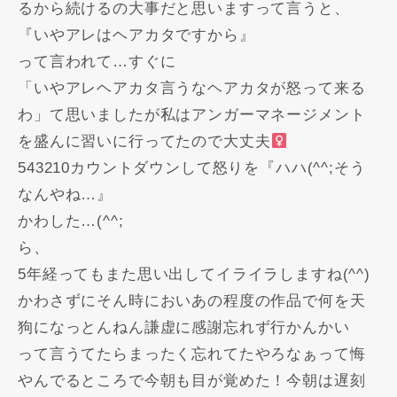
るから続けるの大事だと思いますって言うと、
『いやアレはヘアカタですから️』
って言われて…すぐに
「いやアレヘアカタ言うなヘアカタが怒って来る
わ」て思いましたが私はアンガーマネージメント
を盛んに習いに行ってたので大丈夫‍
543210カウントダウンして怒りを『ハハ(^^;そう
なんやね…』
かわした…(^^;
ら、
5年経ってもまた思い出してイライラしますね(^^)
かわさずにそん時においあの程度の作品で何を天
狗になっとんねん謙虚に感謝忘れず行かんかい️
って言うてたらまったく忘れてたやろなぁって悔
やんでるところで今朝も目が覚めた！今朝は遅刻