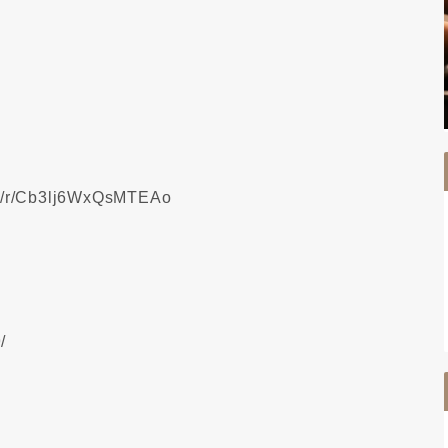
age/r/Cb3lj6WxQsMTEAo
/