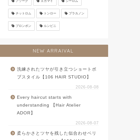
アソーク
エカマイ
シーロム
チットロム
トンロー
プラカノン
プロンポン
ルンピニ
NEW ARRAIVAL
洗練されたツヤが引き立つショートボ
ブスタイル【106 HAIR STUDIO】
2026-08-08
Every haircut starts with
understanding 【Hair Atelier
ADOR】
2026-08-07
柔らかさとツヤを残した似合わせベリ