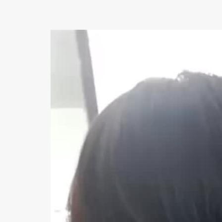
動
画
プ
レ
ー
ヤ
ー