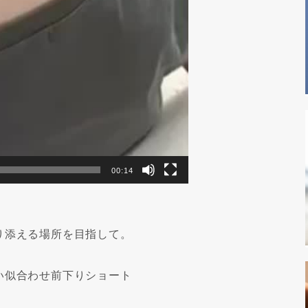
00:14
り添える場所を目指して。
似合わせ前下りショート️