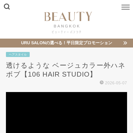
URU SALONの選べる！平日限定プロモーション
ヘアスタイル
透けるような ベージュカラー外ハネ
ボブ️【106 HAIR STUDIO】
2026-05-07
動
画
プ
レ
ー
ヤ