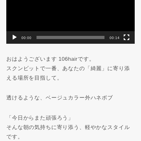
00:00
00:14
おはようございます 106hairです。
スクンビットで一番、あなたの「綺麗」に寄り添
える場所を目指して。
透けるような、ベージュカラー外ハネボブ️
「今日からまた頑張ろう」
そんな朝の気持ちに寄り添う、軽やかなスタイル
です。