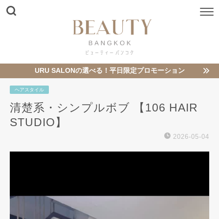
URU SALONの選べる！平日限定プロモーション
ヘアスタイル
清楚系・シンプルボブ️ 【106 HAIR
STUDIO】
2026-05-04
動
画
プ
レ
ー
ヤ