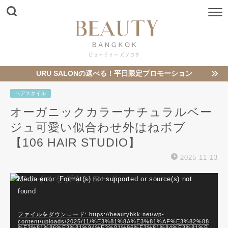
URU SALONの選べる！平日限定プロモーション
ヘアスタイル
オーガニックカラーナチュラルベー
ジュ可愛い似合わせ外はねボブ
【106 HAIR STUDIO】
2025-11-13
動
Media error: Format(s) not supported or source(s) not
画
found
プ
レ
ファイルをダウンロード: https://beautybkk.net/wp-
content/uploads/2025/11/%E3%81%8A%E3%81%AF%E3%82%88
ー
%E3%81%86%E3%81%94%E3%81%96%E3%81%84%E3%81%B